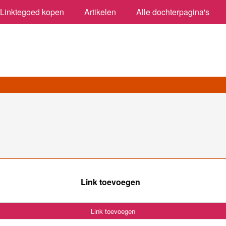
Linktegoed kopen
Artikelen
Alle dochterpagina's
Link toevoegen
Link toevoegen